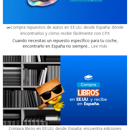
para
comprar
desde
España
🚗Compra repuestos de autos en EE.UU. desde España: dónde
encontrarlos y cómo recibir fácilmente con CPX
Cuando necesitas un repuesto específico para tu coche,
:
encontrarlo en España no siempre...
Lee más
🚗
Compra
repuestos
de
autos
en
EE.UU.
desde
España:
dónde
encontrarlo
y
cómo
Compra libros en EE.UU. desde España: encuentra ediciones