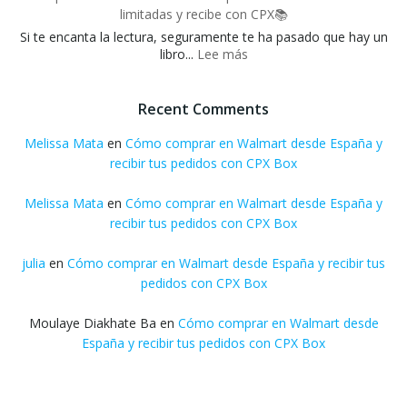
recibir
limitadas y recibe con CPX📚
fácilmente
Si te encanta la lectura, seguramente te ha pasado que hay un
con
:
libro...
Lee más
CPX
Compra
libros
Recent Comments
en
EE.UU.
Melissa Mata
en
Cómo comprar en Walmart desde España y
desde
recibir tus pedidos con CPX Box
España:
encuentra
Melissa Mata
en
Cómo comprar en Walmart desde España y
ediciones
recibir tus pedidos con CPX Box
limitadas
y
julia
en
Cómo comprar en Walmart desde España y recibir tus
recibe
con
pedidos con CPX Box
CPX
📚
Moulaye Diakhate Ba
en
Cómo comprar en Walmart desde
España y recibir tus pedidos con CPX Box