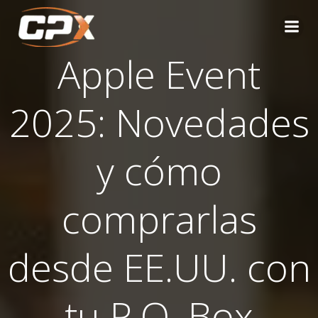
Saltar
al
contenido
Apple Event
2025: Novedades
y cómo
comprarlas
desde EE.UU. con
tu P.O. Box