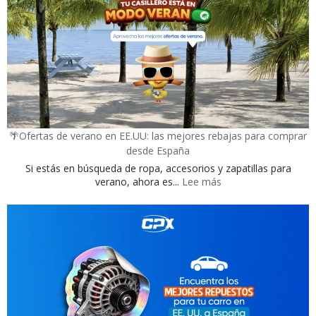
cumplea
en
tiendas
de
EE.UU:
dónde
consegui
ofertas
y
🌴Ofertas de verano en EE.UU: las mejores rebajas para comprar
recibir
desde España
tus
Si estás en búsqueda de ropa, accesorios y zapatillas para
compras
:
verano, ahora es...
Lee más
en
🌴
España
Ofertas
de
verano
en
EE.UU:
las
mejores
rebajas