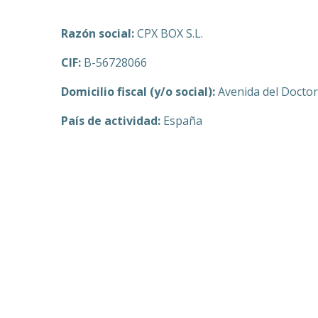
Razón social:
CPX BOX S.L.
CIF:
B-56728066
Domicilio fiscal (y/o social):
Avenida del Doctor
País de actividad:
España